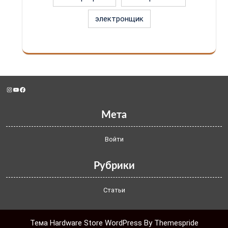
электронщик
Instagram
YouTube
Facebook
Мета
Войти
Рубрики
Статьи
Тема Hardware Store WordPress
By Themespride